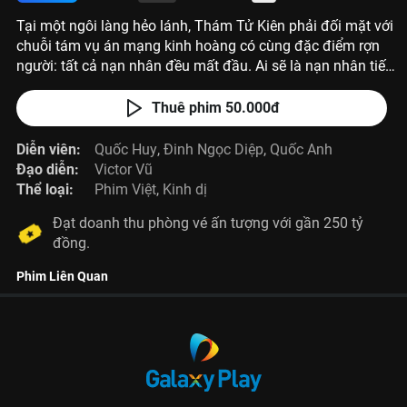
Tại một ngôi làng hẻo lánh, Thám Tử Kiên phải đối mặt với
chuỗi tám vụ án mạng kinh hoàng có cùng đặc điểm rợn
người: tất cả nạn nhân đều mất đầu. Ai sẽ là nạn nhân tiếp
theo và ai mới là kẻ thủ ác?
Thuê phim 50.000đ
Diễn viên:
Quốc Huy
,
Đinh Ngọc Diệp
,
Quốc Anh
Đạo diễn:
Victor Vũ
Thể loại:
Phim Việt
,
Kinh dị
Đạt doanh thu phòng vé ấn tượng với gần 250 tỷ
đồng.
Phim Liên Quan