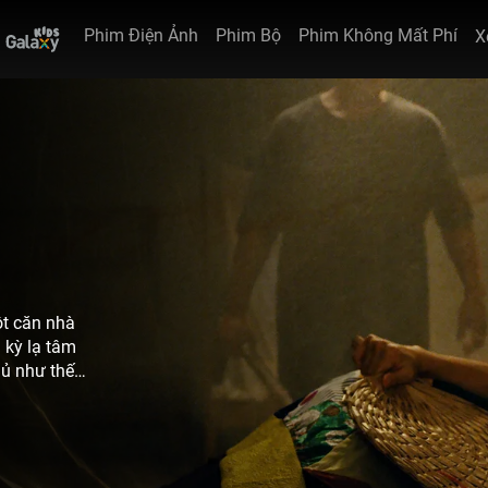
Phim Điện Ảnh
Phim Bộ
Phim Không Mất Phí
X
ột căn nhà
 kỳ lạ tâm
hủ như thế