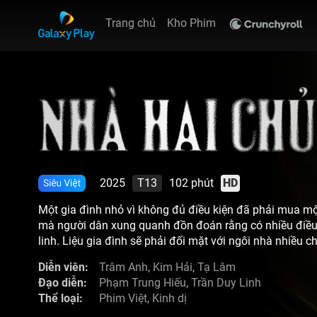
Trang chủ
Kho Phim
2025
T13
102 phút
HD
Một gia đình nhỏ vì không đủ điều kiện đã phải mua m
mà người dân xung quanh đồn đoán rằng có nhiều điều
linh. Liệu gia đình sẽ phải đối mặt với ngôi nhà nhiều c
nào?
Diễn viên:
Trâm Anh
,
Kim Hải
,
Tạ Lâm
Đạo diễn:
Phạm Trung Hiếu
,
Trần Duy Linh
Thể loại:
Phim Việt
,
Kinh dị