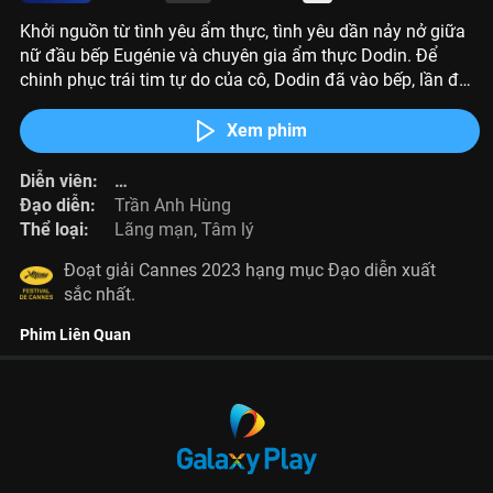
Khởi nguồn từ tình yêu ẩm thực, tình yêu dần nảy nở giữa
nữ đầu bếp Eugénie và chuyên gia ẩm thực Dodin. Để
chinh phục trái tim tự do của cô, Dodin đã vào bếp, lần đầu
tiên nấu ăn cho người thương.
Xem phim
Diễn viên:
Juliette Binoche
Đạo diễn:
Trần Anh Hùng
,
Benoît Magimel
,
Emmanuel Salinger
Thể loại:
Lãng mạn
,
Tâm lý
Đoạt giải Cannes 2023 hạng mục Đạo diễn xuất
sắc nhất.
Phim Liên Quan