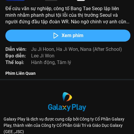
Để cứu vãn sự nghiệp, công tố Bang Tae Seop lập liên
minh nhằm phanh phui tội lỗi của thị trưởng Seoul và
người đứng đầu tập đoàn WR. Nào ngờ chính vợ anh cũng
đang che giấu những bí mật nguy hiểm.
Xem phim
Diễn viên:
Ju Ji Hoon
,
Ha Ji Won
,
Nana (After School)
Đạo diễn:
Lee Ji Won
Thể loại:
Hành động
,
Tâm lý
Phim Liên Quan
Galaxy Play là dịch vụ được cung cấp bởi Công ty Cổ Phần Galaxy
Play, thành viên của Công ty Cổ Phần Giải Trí và Giáo Dục Galaxy
(GEE.,JSC)