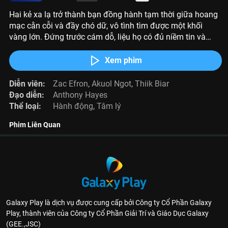
Hai kẻ xa lạ trở thành bạn đồng hành tạm thời giữa hoang
mạc cằn cỗi và đầy chó dữ, vô tình tìm được một khối
vàng lớn. Đứng trước cám dỗ, liệu họ có đủ niềm tin và
nhân tính để "có phúc cùng hưởng"?
Xem phim
Diễn viên:
Zac Efron
,
Akuol Ngot
,
Thiik Biar
Đạo diễn:
Anthony Hayes
Thể loại:
Hành động
,
Tâm lý
Phim Liên Quan
Galaxy Play là dịch vụ được cung cấp bởi Công ty Cổ Phần Galaxy
Play, thành viên của Công ty Cổ Phần Giải Trí và Giáo Dục Galaxy
(GEE.,JSC)