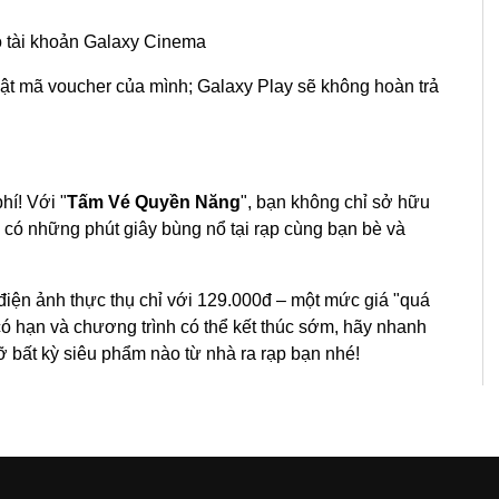
o tài khoản Galaxy Cinema
ật mã voucher của mình; Galaxy Play sẽ không hoàn trả
hí! Với "
Tấm Vé Quyền Năng
", bạn không chỉ sở hữu
 có những phút giây bùng nổ tại rạp cùng bạn bè và
 điện ảnh thực thụ chỉ với 129.000đ – một mức giá "quá
có hạn và chương trình có thể kết thúc sớm, hãy nhanh
ỡ bất kỳ siêu phẩm nào từ nhà ra rạp bạn nhé!