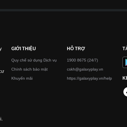
y
GIỚI THIỆU
HỖ TRỢ
T
Quy chế sử dụng Dịch vụ
1900 8675 (24/7)
Chính sách bảo mật
cskh@galaxyplay.vn
 cư
K
Khuyến mãi
https://galaxyplay.vn/help
i.