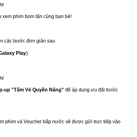
ay
rạp xem phim bom tấn cùng bạn bè!
ện các bước đơn giản sau
Galaxy Play
):
ay
p-up "Tấm Vé Quyền Năng"
để áp dụng ưu đãi trước
em phim và Voucher bắp nước sẽ được gửi trực tiếp vào