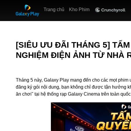
Trang chủ
Kho Phim
[SIÊU ƯU ĐÃI THÁNG 5] TẤ
NGHIỆM ĐIỆN ẢNH TỪ NHÀ R
Tháng 5 này, Galaxy Play mang đến cho các mọt phim ư
đăng ký gói nội dung, bạn không chỉ được tận hưởng k
ăn chơi" tại hệ thống rạp Galaxy Cinema trên toàn quốc