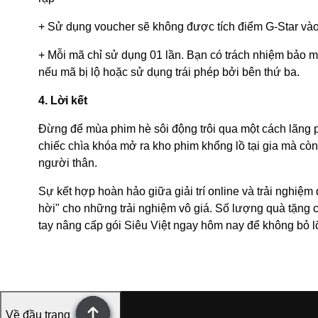
+ Sử dụng voucher sẽ không được tích điểm G-Star và
+ Mỗi mã chỉ sử dụng 01 lần. Bạn có trách nhiệm bảo m
nếu mã bị lộ hoặc sử dụng trái phép bởi bên thứ ba.
4. Lời kết
Đừng để mùa phim hè sôi động trôi qua một cách lãng p
chiếc chìa khóa mở ra kho phim khổng lồ tại gia mà còn
người thân.
Sự kết hợp hoàn hảo giữa giải trí online và trải nghiệm
hời" cho những trải nghiệm vô giá. Số lượng quà tặng 
tay nâng cấp gói Siêu Việt ngay hôm nay để không bỏ l
Về đầu trang