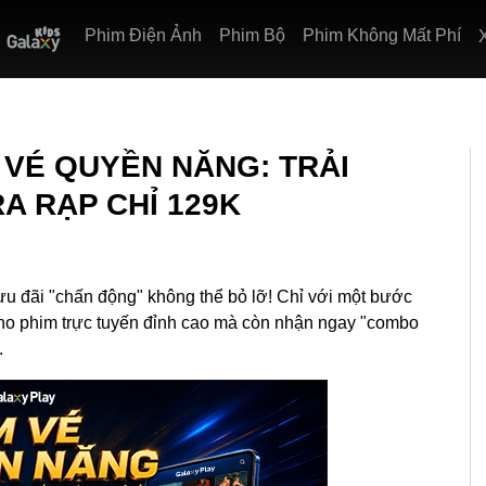
Phim Điện Ảnh
Phim Bộ
Phim Không Mất Phí
M VÉ QUYỀN NĂNG: TRẢI
A RẠP CHỈ 129K
u đãi "chấn động" không thể bỏ lỡ! Chỉ với một bước
ho phim trực tuyến đỉnh cao mà còn nhận ngay "combo
.