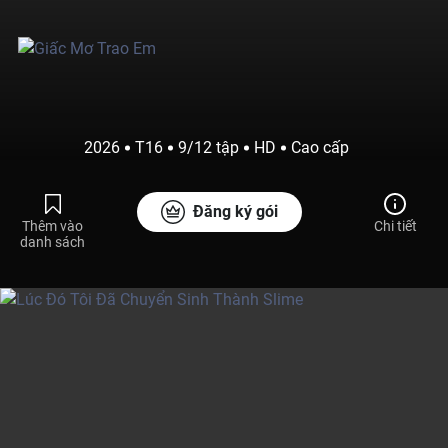
2026
T16
9/12 tập
HD
Cao cấp
Đăng ký gói
Thêm vào
Chi tiết
danh sách